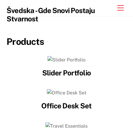
Skip
Skip
Men
Švedska - Gde Snovi Postaju
to
to
Stvarnost
content
content
Products
Slider Portfolio
Office Desk Set