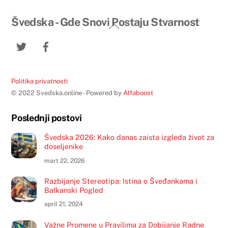
Švedska - Gde Snovi Postaju Stvarnost
Back
To
Twitter
Facebook
Top
Politika privatnosti
© 2022 Svedska.online - Powered by
Alfaboost
Poslednji postovi
Švedska 2026: Kako danas zaista izgleda život za
doseljenike
mart 22, 2026
Razbijanje Stereotipa: Istina o Šveđankama i
Balkanski Pogled
april 21, 2024
Važne Promene u Pravilima za Dobijanje Radne