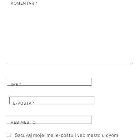
KOMENTAR
*
IME
*
E-POŠTA
*
VEB MESTO
Sačuvaj moje ime, e-poštu i veb mesto u ovom