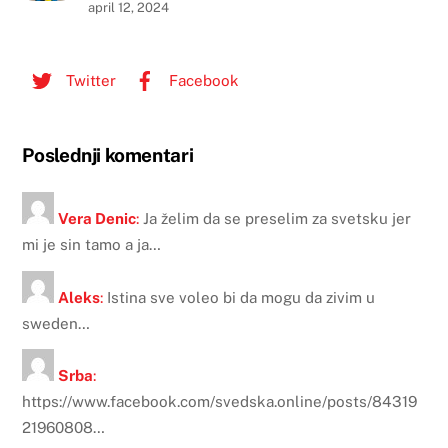
april 12, 2024
Twitter
Facebook
Poslednji komentari
Vera Denic
:
Ja želim da se preselim za svetsku jer
mi je sin tamo a ja…
Aleks
:
Istina sve voleo bi da mogu da zivim u
sweden…
Srba
:
https://www.facebook.com/svedska.online/posts/84319
21960808…