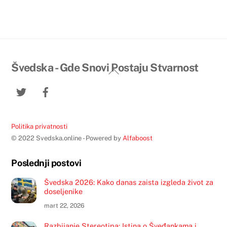
Švedska - Gde Snovi Postaju Stvarnost
Back
To
Twitter
Facebook
Top
Politika privatnosti
© 2022 Svedska.online - Powered by
Alfaboost
Poslednji postovi
Švedska 2026: Kako danas zaista izgleda život za
doseljenike
mart 22, 2026
Razbijanje Stereotipa: Istina o Šveđankama i