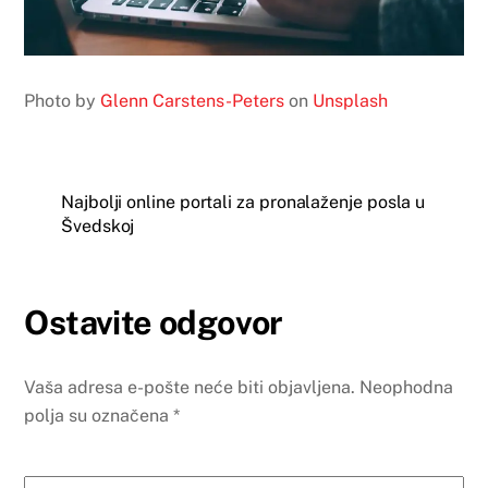
Photo by
Glenn Carstens-Peters
on
Unsplash
Najbolji online portali za pronalaženje posla u
Švedskoj
Ostavite odgovor
Vaša adresa e-pošte neće biti objavljena.
Neophodna
polja su označena
*