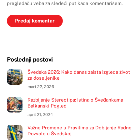
pregledaču veba za sledeći put kada komentarišem.
Poslednji postovi
Švedska 2026: Kako danas zaista izgleda život
za doseljenike
mart 22, 2026
Razbijanje Stereotipa: Istina o Šveđankama i
Balkanski Pogled
april 21, 2024
Važne Promene u Pravilima za Dobijanje Radne
Dozvole u Švedskoj