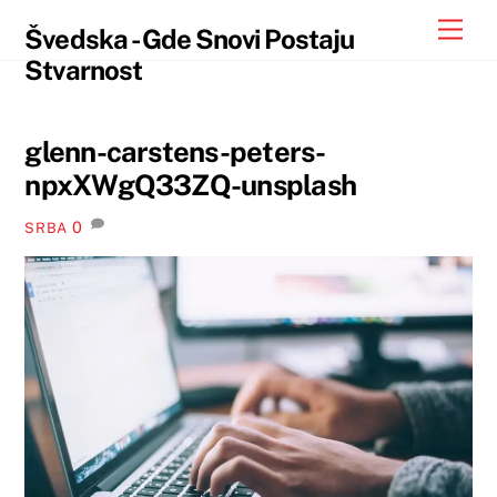
Skip
Skip
Men
Švedska - Gde Snovi Postaju
to
to
Stvarnost
content
content
glenn-carstens-peters-
npxXWgQ33ZQ-unsplash
0
SRBA