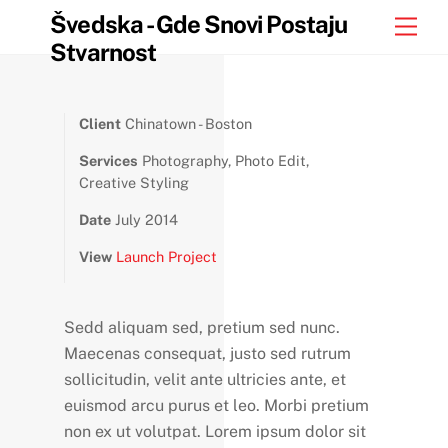
Skip
Skip
Back
Švedska - Gde Snovi Postaju
Men
to
to
To
Stvarnost
content
content
Top
Client
Chinatown - Boston
Services
Photography, Photo Edit,
Creative Styling
Date
July 2014
View
Launch Project
Sedd aliquam sed, pretium sed nunc.
Maecenas consequat, justo sed rutrum
sollicitudin, velit ante ultricies ante, et
euismod arcu purus et leo. Morbi pretium
non ex ut volutpat. Lorem ipsum dolor sit