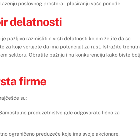
onalaženju poslovnog prostora i plasiranju vaše ponude.
r delatnosti
e pažljivo razmisliti o vrsti delatnosti kojom želite da se
ište za koje verujete da ima potencijal za rast. Istražite trenut
šem sektoru. Obratite pažnju i na konkurenciju kako biste bol
sta firme
najčešće su:
: Samostalno preduzetništvo gde odgovarate lično za
atno ograničeno preduzeće koje ima svoje akcionare.