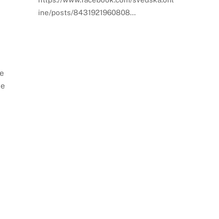
ine/posts/8431921960808…
ne
je