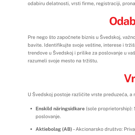
odabiru delatnosti, vrsti firme, registraciji, pr
Odabi
Pre nego što započnete biznis u Švedskoj, važno j
bavite. Identifikujte svoje veštine, interese i trž
trendove u Švedskoj i prilike za poslovanje u va
razumeli svoje mesto na tržištu.
Vr
U Švedskoj postoje različite vrste preduzeća, a 
Enskild näringsidkare
(sole proprietorship)
poslovanje.
Aktiebolag (AB)
– Akcionarsko društvo: Priv