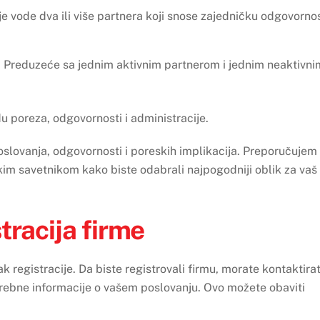
e vode dva ili više partnera koji snose zajedničku odgovorno
 Preduzeće sa jednim aktivnim partnerom i jednim neaktivni
u poreza, odgovornosti i administracije.
 poslovanja, odgovornosti i poreskih implikacija. Preporučujem
kim savetnikom kako biste odabrali najpogodniji oblik za vaš
tracija firme
k registracije. Da biste registrovali firmu, morate kontaktirat
otrebne informacije o vašem poslovanju. Ovo možete obaviti