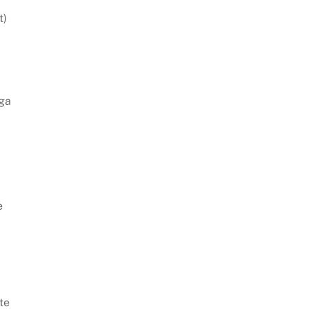
t)
 ga
.
e
te