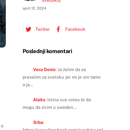
Švedskoj
april 12, 2024
Twitter
Facebook
Poslednji komentari
Vera Denic
:
Ja želim da se
preselim za svetsku jer mi je sin tamo
a ja…
Aleks
:
Istina sve voleo bi da
mogu da zivim u sweden…
Srba
:
 o
https://www.facebook.com/svedska.onl