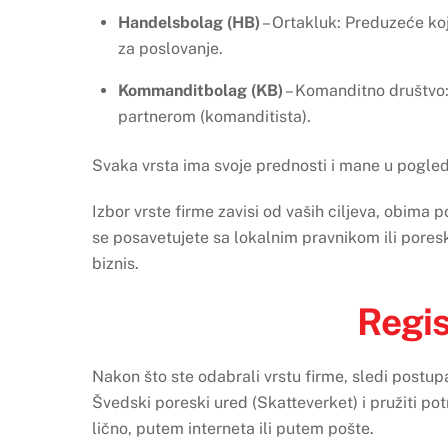
Handelsbolag (HB)
– Ortakluk: Preduzeće koj
za poslovanje.
Kommanditbolag (KB)
– Komanditno društvo:
partnerom (komanditista).
Svaka vrsta ima svoje prednosti i mane u pogled
Izbor vrste firme zavisi od vaših ciljeva, obima
se posavetujete sa lokalnim pravnikom ili pores
biznis.
Regis
Nakon što ste odabrali vrstu firme, sledi postupa
Švedski poreski ured (Skatteverket) i pružiti p
lično, putem interneta ili putem pošte.