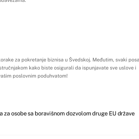
m obavezama.
korake za pokretanje biznisa u Švedskoj. Međutim, svaki pos
 stručnjakom kako biste osigurali da ispunjavate sve uslove i
a vašim poslovnim poduhvatom!
a za osobe sa boravišnom dozvolom druge EU države