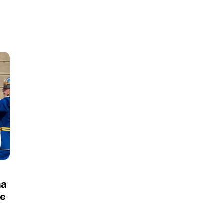
ma
le