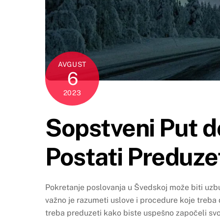
AVGUST
6
2023
Sopstveni Put 
Postati Preduze
Pokretanje poslovanja u Švedskoj može biti uzbudl
važno je razumeti uslove i procedure koje treba 
treba preduzeti kako biste uspešno započeli svo