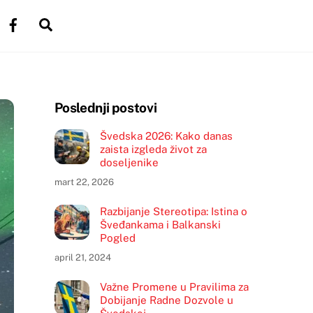
witter
Facebook
Search
Poslednji postovi
Švedska 2026: Kako danas
zaista izgleda život za
doseljenike
mart 22, 2026
Razbijanje Stereotipa: Istina o
Šveđankama i Balkanski
Pogled
april 21, 2024
Važne Promene u Pravilima za
Dobijanje Radne Dozvole u