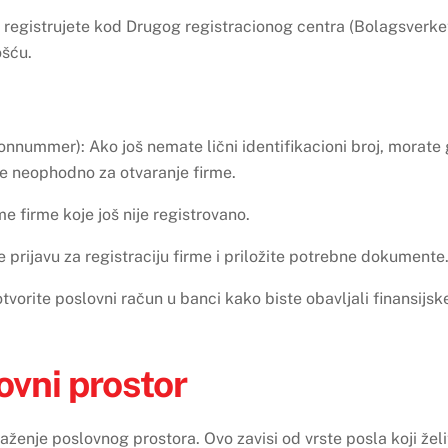
registrujete kod Drugog registracionog centra (Bolagsverke
ošću.
sonnummer): Ako još nemate lični identifikacioni broj, morate
je neophodno za otvaranje firme.
 firme koje još nije registrovano.
e prijavu za registraciju firme i priložite potrebne dokumente
tvorite poslovni račun u banci kako biste obavljali finansijsk
ovni prostor
aženje poslovnog prostora. Ovo zavisi od vrste posla koji želi