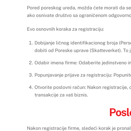
Pored poreskog ureda, možda ćete morati da se 
ako osnivate društvo sa ograničenom odgovorn
Evo osnovnih koraka za registraciju:
Dobijanje ličnog identifikacionog broja (Per
dobiti od Poreske uprave (Skatteverket). To 
Odabir imena firme: Odaberite jedinstveno ime
Popunjavanje prijave za registraciju: Popunit
Otvorite poslovni račun: Nakon registracije, o
transakcije za vaš biznis.
Posl
Nakon registracije firme, sledeći korak je pronal