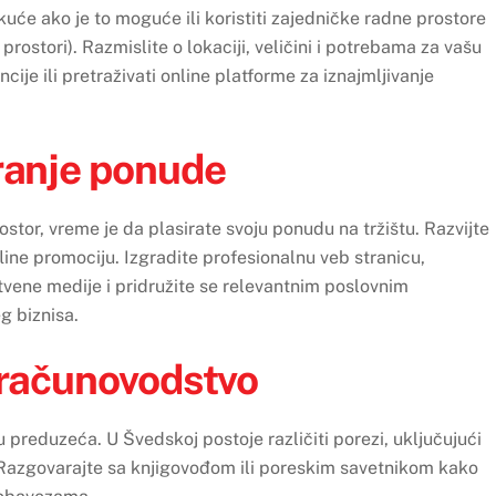
 kuće ako je to moguće ili koristiti zajedničke radne prostore
 prostori). Razmislite o lokaciji, veličini i potrebama za vašu
ije ili pretraživati online platforme za iznajmljivanje
ranje ponude
rostor, vreme je da plasirate svoju ponudu na tržištu. Razvijte
fline promociju. Izgradite profesionalnu veb stranicu,
tvene medije i pridružite se relevantnim poslovnim
g biznisa.
 računovodstvo
preduzeća. U Švedskoj postoje različiti porezi, uključujući
 Razgovarajte sa knjigovođom ili poreskim savetnikom kako