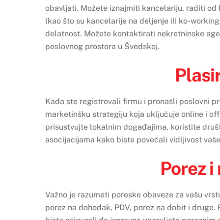
obavljati. Možete iznajmiti kancelariju, raditi od
(kao što su kancelarije na deljenje ili ko-working
delatnost. Možete kontaktirati nekretninske agenc
poslovnog prostora u Švedskoj.
Plasi
Kada ste registrovali firmu i pronašli poslovni p
marketinšku strategiju koja uključuje online i of
prisustvujte lokalnim događajima, koristite druš
asocijacijama kako biste povećali vidljivost vaše
Porez i
Važno je razumeti poreske obaveze za vašu vrstu 
porez na dohodak, PDV, porez na dobit i druge.