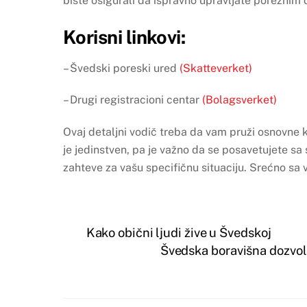
biste osigurali da ispravno upravljate porezni
Korisni linkovi:
– Švedski poreski ured
(Skatteverket)
– Drugi registracioni centar
(Bolagsverket)
Ovaj detaljni vodič treba da vam pruži osnovne 
je jedinstven, pa je važno da se posavetujete sa
zahteve za vašu specifičnu situaciju. Srećno s
Kako obični ljudi žive u Švedskoj
Švedska boravišna dozvol