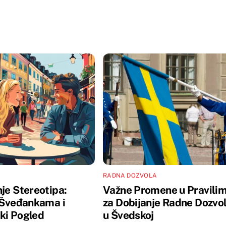
RADNA DOZVOLA
je Stereotipa:
Važne Promene u Pravili
o Šveđankama i
za Dobijanje Radne Dozvo
ki Pogled
u Švedskoj