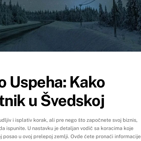
do Uspeha: Kako
tnik u Švedskoj
jiv i isplativ korak, ali pre nego što započnete svoj biznis,
da ispunite. U nastavku je detaljan vodič sa koracima koje
j posao u ovoj prelepoj zemlji. Ovde ćete pronaći informacije