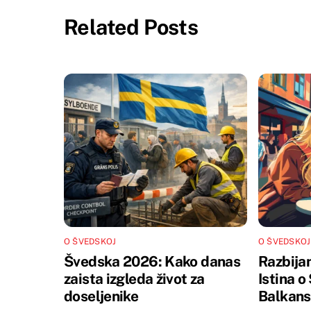
Related Posts
O ŠVEDSKOJ
O ŠVEDSKOJ
Švedska 2026: Kako danas
Razbijan
zaista izgleda život za
Istina 
doseljenike
Balkans