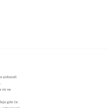
te pokazali
.
a mi ne
ideja gde će