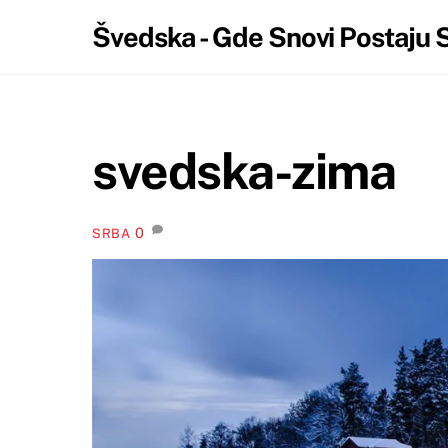
Skip
Skip
Švedska - Gde Snovi Postaju 
to
to
content
content
svedska-zima
0
SRBA