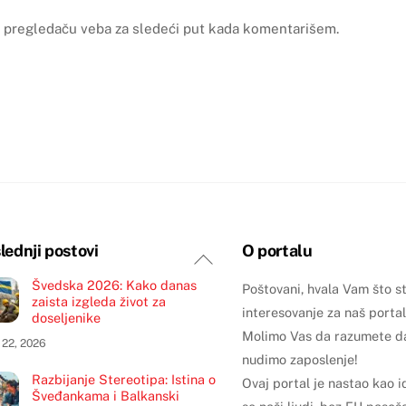
 pregledaču veba za sledeći put kada komentarišem.
lednji postovi
O portalu
Back
To
Švedska 2026: Kako danas
Poštovani, hvala Vam što s
zaista izgleda život za
Top
interesovanje za naš portal
doseljenike
Molimo Vas da razumete d
 22, 2026
nudimo zaposlenje!
Razbijanje Stereotipa: Istina o
Ovaj portal je nastao kao 
Šveđankama i Balkanski