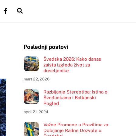
witter
Facebook
Search
Poslednji postovi
Švedska 2026: Kako danas
zaista izgleda život za
doseljenike
mart 22, 2026
Razbijanje Stereotipa: Istina o
Šveđankama i Balkanski
Pogled
april 21, 2024
Važne Promene u Pravilima za
Dobijanje Radne Dozvole u