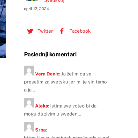
Švedskoj
april 12, 2024
Twitter
Facebook
Poslednji komentari
Vera Denic
:
Ja želim da se
preselim za svetsku jer mi je sin tamo
a ja…
Aleks
:
Istina sve voleo bi da
mogu da zivim u sweden…
Srba
:
https://www.facebook.com/svedska.onl