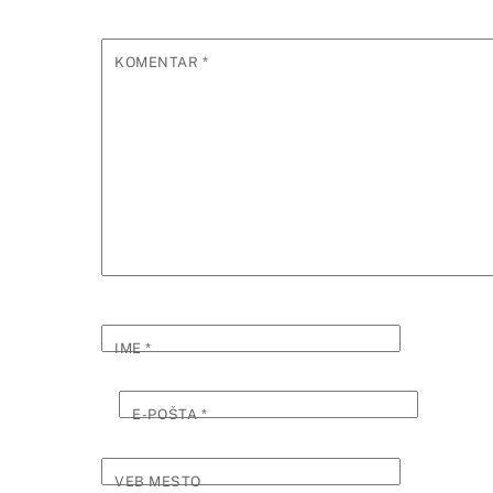
KOMENTAR
*
IME
*
E-POŠTA
*
VEB MESTO