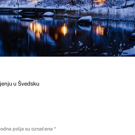
ljenju u Švedsku
odna polja su označena
*