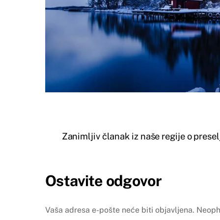
Zanimljiv članak iz naše regije o prese
Ostavite odgovor
Vaša adresa e-pošte neće biti objavljena.
Neoph