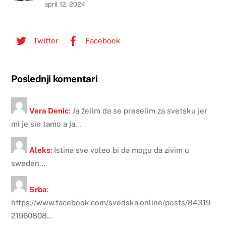
april 12, 2024
Twitter
Facebook
Poslednji komentari
Vera Denic
:
Ja želim da se preselim za svetsku jer
mi je sin tamo a ja…
Aleks
:
Istina sve voleo bi da mogu da zivim u
sweden…
Srba
:
https://www.facebook.com/svedska.online/posts/84319
21960808…