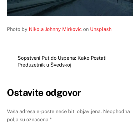
Photo by
Nikola Johnny Mirkovic
on
Unsplash
Sopstveni Put do Uspeha: Kako Postati
Preduzetnik u Švedskoj
Ostavite odgovor
Vaša adresa e-pošte neće biti objavljena.
Neophodna
polja su označena
*