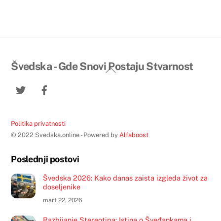
Švedska - Gde Snovi Postaju Stvarnost
Back
To
Twitter
Facebook
Top
Politika privatnosti
© 2022 Svedska.online - Powered by
Alfaboost
Poslednji postovi
Švedska 2026: Kako danas zaista izgleda život za
doseljenike
mart 22, 2026
Razbijanje Stereotipa: Istina o Šveđankama i