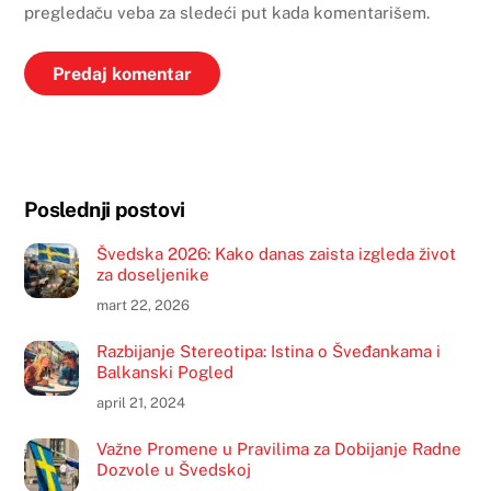
pregledaču veba za sledeći put kada komentarišem.
Poslednji postovi
Švedska 2026: Kako danas zaista izgleda život
za doseljenike
mart 22, 2026
Razbijanje Stereotipa: Istina o Šveđankama i
Balkanski Pogled
april 21, 2024
Važne Promene u Pravilima za Dobijanje Radne
Dozvole u Švedskoj