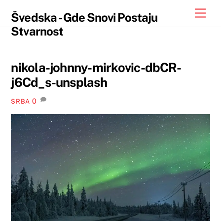
Skip
Skip
Men
Švedska - Gde Snovi Postaju
to
to
Stvarnost
content
content
nikola-johnny-mirkovic-dbCR-
j6Cd_s-unsplash
0
SRBA