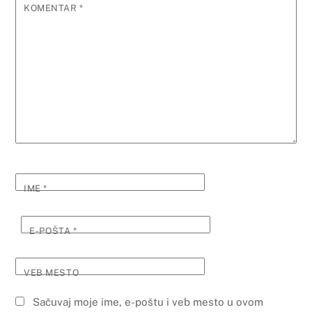
KOMENTAR
*
IME
*
E-POŠTA
*
VEB MESTO
Sačuvaj moje ime, e-poštu i veb mesto u ovom